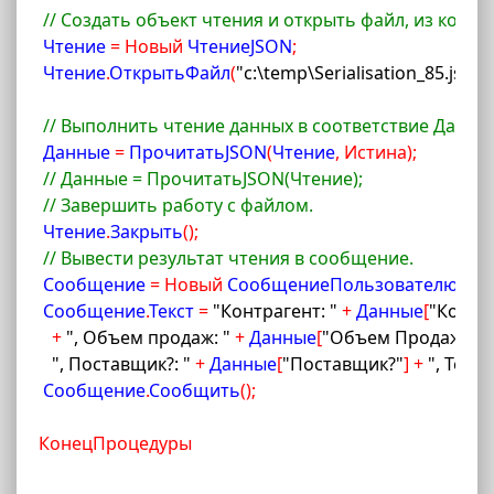
// Создать объект чтения и открыть файл, из котор
 Чтение 
=
Новый
 ЧтениеJSON
;
 Чтение
.
ОткрытьФайл
(
"c:\temp\Serialisation_85.json"
// Выполнить чтение данных в соответствие Данны
 Данные 
=
 ПрочитатьJSON
(
Чтение
,
Истина
)
;
// Данные = ПрочитатьJSON(Чтение);
// Завершить работу с файлом.
 Чтение
.
Закрыть
(
)
;
// Вывести результат чтения в сообщение.
 Сообщение 
=
Новый
 СообщениеПользователю
;
 Сообщение
.
Текст 
=
"Контрагент: "
+
 Данные
[
"Контр
+
", Объем продаж: "
+
 Данные
[
"Объем Продаж"
]
+
", Поставщик?: "
+
 Данные
[
"Поставщик?"
]
+
", Теле
 Сообщение
.
Сообщить
(
)
;
КонецПроцедуры