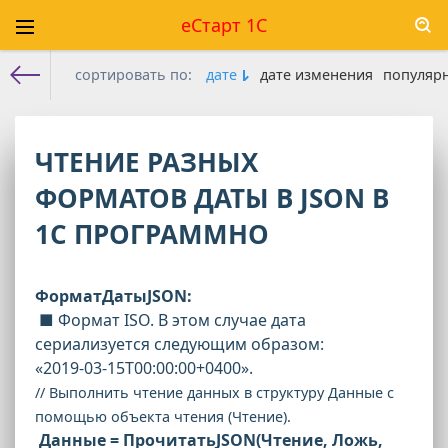
еСтарт 1С
сортировать по:
дате
дате изменения
популяр
Е-старт 1с
» Материалы за 16.11.2024
ЧТЕНИЕ РАЗНЫХ
ФОРМАТОВ ДАТЫ В JSON В
1С ПРОГРАММНО
ФорматДатыJSON:
■ Формат ISO. В этом случае дата
сериализуется следующим образом:
«2019-03-15T00:00:00+0400».
// Выполнить чтение данных в структуру Данные с
помощью объекта чтения (Чтение).
Данные = ПрочитатьJSON(Чтение, Ложь,