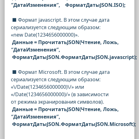
″ДатаИзменения″, ФорматДатыJSON.ISO);
■ Формат jаvascript. В этом случае дата
сериализуется следующим образом:
«new Date(1234656000000)».
Данные = ПрочитатьJSON(Чтение, Ложь,
″ДатаИзменения″,
ФорматДатыJSON.ФорматДатыJSON.jаvascript);
■ Формат Microsoft. В этом случае дата
сериализуется следующим образом:
«\/Date(1234656000000)\/» или
«/Date(1234656000000)/» (в зависимости
от режима экранирования символов).
Данные = ПрочитатьJSON(Чтение, Ложь,
″ДатаИзменения″,
ФорматДатыJSON.ФорматДатыJSON.Microsoft);