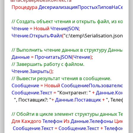
&НаСервереБезКонтекста
Процедура
 ДесериализацияПростыхТиповНаСерве
// Создать объект чтения и открыть файл, из котор
 Чтение 
=
Новый
 ЧтениеJSON
;
 Чтение
.
ОткрытьФайл
(
"c:\temp\Serialisation.json"
)
;
// Выполнить чтение данных в структуру Данные с
 Данные 
=
 ПрочитатьJSON
(
Чтение
)
;
// Завершить работу с файлом.
 Чтение
.
Закрыть
(
)
;
// Вывести результат чтения в сообщение.
 Сообщение 
=
Новый
 СообщениеПользователю
;
 Сообщение
.
Текст 
=
"Контрагент: "
+
 Данные
.
Контра
", Поставщик?: "
+
 Данные
.
Поставщик 
+
", Телефоны
// Обойти в цикле элемент структуры данных Теле
Для
Каждого
 Телефон 
Из
 Данные
.
Телефоны 
Цикл
  Сообщение
.
Текст 
=
 Сообщение
.
Текст 
+
 Телефон 
+
",