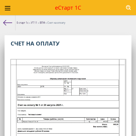
еСтарт 1С
Е-старт 1с
»
УТ 11
»
ВПФ
» Счет на оплату
СЧЕТ НА ОПЛАТУ