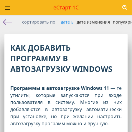
еСтарт 1С
сортировать по:
дате
дате изменения
популяр
Е-старт 1с
»
Прочее
» Страница 4
КАК ДОБАВИТЬ
ПРОГРАММУ В
АВТОЗАГРУЗКУ WINDOWS
Программы в автозагрузке Windows 11
— те
утилиты, которые запускаются при входе
пользователя в систему. Многие из них
добавляются в автозагрузку автоматически
при установке, но при желании настроить
автозагрузку программ можно и вручную.