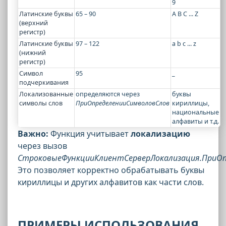
9
Латинские буквы
65 – 90
A B C ... Z
(верхний
регистр)
Латинские буквы
97 – 122
a b c ... z
(нижний
регистр)
Символ
95
_
подчеркивания
Локализованные
определяются через
буквы
символы слов
ПриОпределенииСимволовСлов
кириллицы,
национальные
алфавиты и т.д.
Важно:
Функция учитывает
локализацию
через вызов
СтроковыеФункцииКлиентСерверЛокализация.ПриОп
Это позволяет корректно обрабатывать буквы
кириллицы и других алфавитов как части слов.
ПРИМЕРЫ ИСПОЛЬЗОВАНИЯ