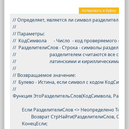
Копировать в буфер
// Определяет, является ли символ разделителем.

//

// Параметры:

//  КодСимвола      - Число  - код проверяемого симв
//  РазделителиСлов - Строка - символы разделителе
//                             разделителем считаются вс
//                             латинскими и кириллически
//

// Возвращаемое значение:

//  Булево - Истина, если символ с кодом КодСимво
//

Функция ЭтоРазделительСлов(КодСимвола, Раздели
	Если РазделителиСлов <> Неопределено Тогда

		Возврат СтрНайти(РазделителиСлов, Символ(КодСимвола)) > 0;

	КонецЕсли;
