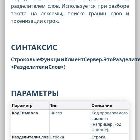
разделителем слов. Используется при разборе
текста на лексемы, поиске границ слов и
токенизации строк.
СИНТАКСИС
СтроковыеФункцииКлиентСервер.ЭтоРазделите
<РазделителиСлов>)
ПАРАМЕТРЫ
Параметр
Тип
Описание
КодСимвола
Число
Код проверяемого
символа
(например, код
Unicode).
РазделителиСлов
Строка
Строка,