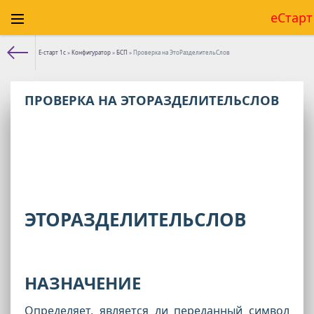
еСтарт
Е-старт 1с
»
Конфигуратор
»
БСП
» Проверка на ЭтоРазделительСлов
ПРОВЕРКА НА ЭТОРАЗДЕЛИТЕЛЬСЛОВ
ЭТОРАЗДЕЛИТЕЛЬСЛОВ
НАЗНАЧЕНИЕ
Определяет, является ли переданный символ