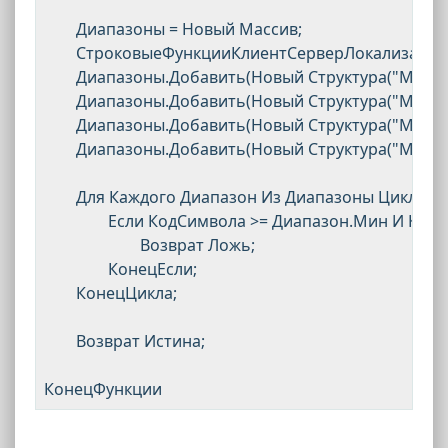
	Диапазоны = Новый Массив;

	СтроковыеФункцииКлиентСерверЛокализация.ПриОпределенииСимволовСлов(Диапазоны);

	Диапазоны.Добавить(Новый Структура("Мин,Макс", 48, 57)); 	// цифры

	Диапазоны.Добавить(Новый Структура("Мин,Макс", 65, 90)); 	// латиница большие

	Диапазоны.Добавить(Новый Структура("Мин,Макс", 97, 122)); 	// латиница маленькие

	Диапазоны.Добавить(Новый Структура("Мин,Макс", 95, 95)); 	// символ "_"

	Для Каждого Диапазон Из Диапазоны Цикл

		Если КодСимвола >= Диапазон.Мин И КодСимвола <= Диапазон.Макс Тогда

			Возврат Ложь;

		КонецЕсли;

	КонецЦикла;

	Возврат Истина;
