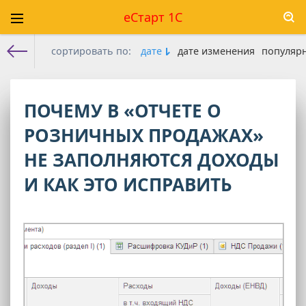
еСтарт 1С
сортировать по:
дате
дате изменения
популяр
Е-старт 1с
» Материалы за 21.03.2026
ПОЧЕМУ В «ОТЧЕТЕ О
РОЗНИЧНЫХ ПРОДАЖАХ»
НЕ ЗАПОЛНЯЮТСЯ ДОХОДЫ
И КАК ЭТО ИСПРАВИТЬ