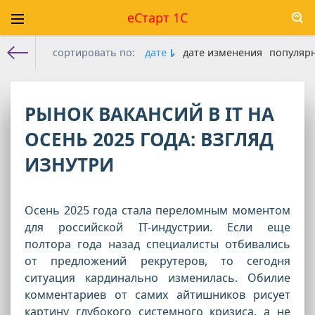
еСтарт 1С
сортировать по:
дате
дате изменения
популяр
Е-старт 1с
» Материалы за 17.11.2025
РЫНОК ВАКАНСИЙ В IT НА
ОСЕНЬ 2025 ГОДА: ВЗГЛЯД
ИЗНУТРИ
Осень 2025 года стала переломным моментом
для российской IT-индустрии. Если еще
полтора года назад специалисты отбивались
от предложений рекрутеров, то сегодня
ситуация кардинально изменилась. Обилие
комментариев от самих айтишников рисует
картину глубокого системного кризиса, а не