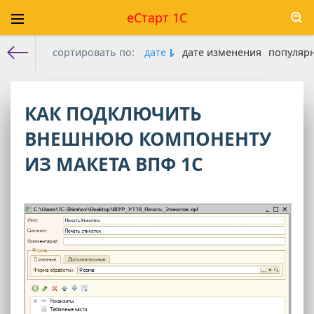
еСтарт 1С
сортировать по:
дате
дате изменения
популяр
Е-старт 1с
» Материалы за 28.09.2025
КАК ПОДКЛЮЧИТЬ
ВНЕШНЮЮ КОМПОНЕНТУ
ИЗ МАКЕТА ВПФ 1С