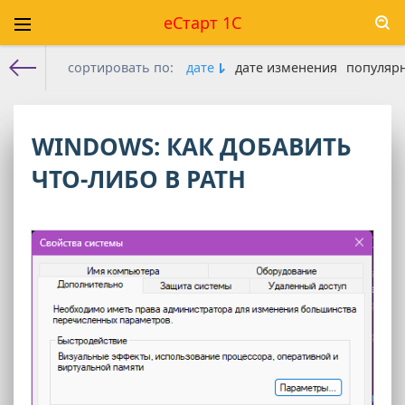
еСтарт 1С
сортировать по:
дате
дате изменения
популяр
Е-старт 1с
» Материалы за 31.01.2025
WINDOWS: КАК ДОБАВИТЬ
ЧТО-ЛИБО В PATH