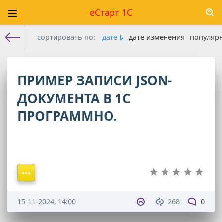
еСтарт 1С
сортировать по:
дате
дате изменения
популяр
Е-старт 1с
» Материалы за 15.11.2024
ПРИМЕР ЗАПИСИ JSON-
ДОКУМЕНТА В 1С
ПРОГРАММНО.
15-11-2024, 14:00
268
0