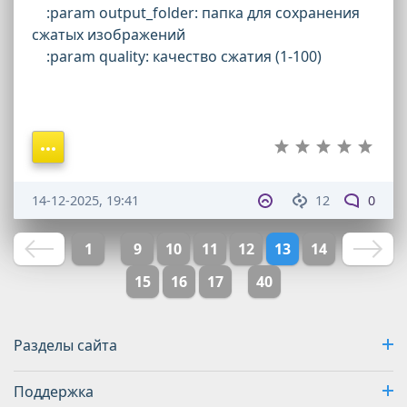
:param output_folder: папка для сохранения
сжатых изображений
:param quality: качество сжатия (1-100)
14-12-2025, 19:41
12
0
1
9
10
11
12
13
14
15
16
17
40
Разделы сайта
Поддержка